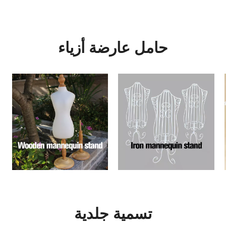
حامل عارضة أزياء
تسمية جلدية