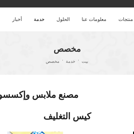
منتجات
معلومات عنا
الحلول
خدمة
أخبار
ا
مخصص
بيت
'
خدمة
'
مخصص
مصنع ملابس وإكسسوار
كيس التغليف