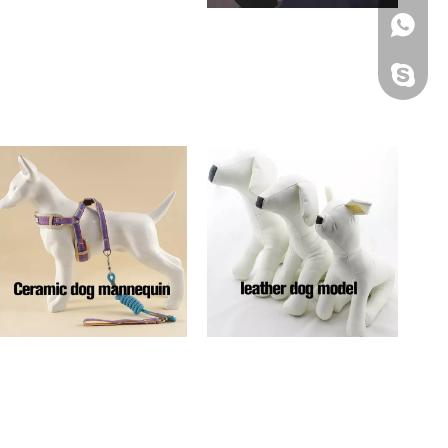
+86 13157188763
+86- 13157188763