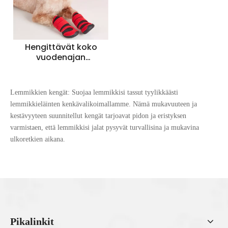
Hengittävät koko
vuodenajan
koiranjalkineet
mukavaan tassujen
suojaamiseen
Lemmikkien kengät: Suojaa lemmikkisi tassut tyylikkäästi
lemmikkieläinten kenkävalikoimallamme. Nämä mukavuuteen ja
kestävyyteen suunnitellut kengät tarjoavat pidon ja eristyksen
varmistaen, että lemmikkisi jalat pysyvät turvallisina ja mukavina
ulkoretkien aikana.
Pikalinkit