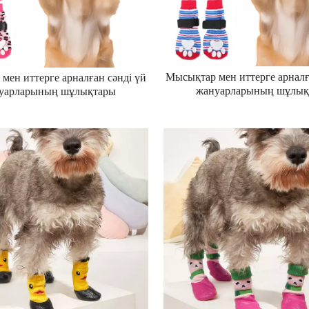
Мысықтар мен иттерге арналғ
мен иттерге арналған сәнді үй
жануарларының шұлық
уарларының шұлықтары
Рождестволық жаңа жұ
дестволық жаңа жұмсақ,
сырғанамайтын, дем алатын
айтын, дем алатын, жылы ит
мақта шұлықтары футбол ш
ұлықтары футбол шұлықтары