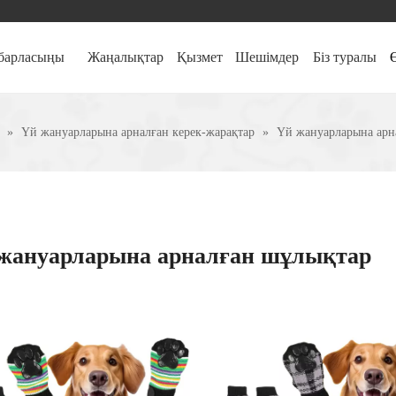
абарласыңы
Жаңалықтар
Қызмет
Шешімдер
Біз туралы
»
Үй жануарларына арналған керек-жарақтар
»
Үй жануарларына арн
жануарларына арналған шұлықтар