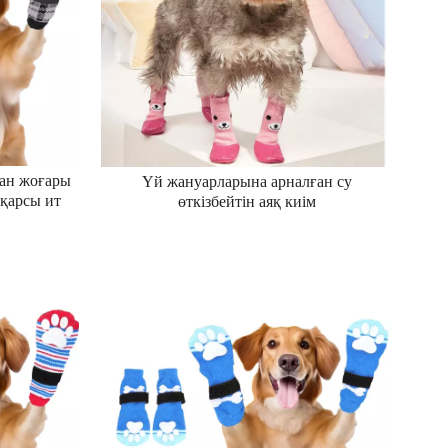
ған жоғары
Үй жануарларына арналған су
 қарсы ит
өткізбейтін аяқ киім
н иттерге
ықтар