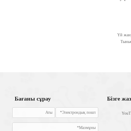
сырғанам
ит мақ
Үй жан
Тыныс
Бағаны сұрау
Бізге ж
YouT