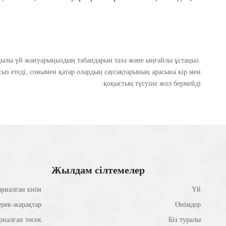
ын, дем
жаңа жұмсақ, сырғанамайтын, дем
ұлықтары
алатын, жылы ит мақта шұлықтары Little
ыз
Monster
қылы үй жануарыңыздың табандарын таза және ыңғайлы ұстаңыз.
ыз етеді, сонымен қатар олардың саусақтарының арасына кір мен
қоқыстың түсуіне жол бермейді.
Жылдам сілтемелер
рналған киім
Үй
ерек-жарақтар
Өнімдер
рналған төсек
Біз туралы