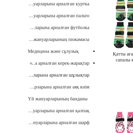
Үй жануарларына арналған куртка
Үй жануарларына арналған пальто
Үй жануарларына арналған футболка
Үй жануарларының пижамасы
Медицина және сұлулық
Қатты ағ
сапалы 
Үй жануарларына арналған керек-жарақтар
шұлықтар
арна
Үй жануарларына арналған шұлықтар
Үй жануарларына арналған аяқ киім
Үй жануарларының банданы
Үй жануарларына арналған қалпақ
Үй жануарларына арналған шарф