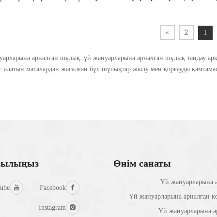
жаңа жұмсақ, сырғанамайт
айтын, дем алатын және жылы
алатын, жылы ит мақта ш
та шұлықтары Рождестволық
Рождестволық қарб
құлпынай екі түсті
»
2
1
уарларына арналған шұлық: үй жануарларына арналған шұлық таңдау ар
 алатын маталардан жасалған бұл шұлықтар жылу мен қорғауды қамтамас
азылыңыз
Өнім санаты
Үй жануарларына а
ube
Facebook
Үй жануарларына арналған к
Instagram
Үй жануарларына а