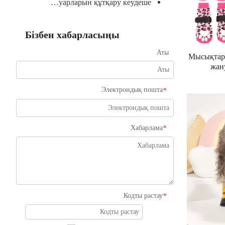
Үй жануарларын құтқару кеудеше
Бізбен хабарласыңы
Аты
Мысықтар 
жан
Рож
сырғанам
Электрондық пошта
*
мақта ш
Хабарлама
*
Кодты растау
*