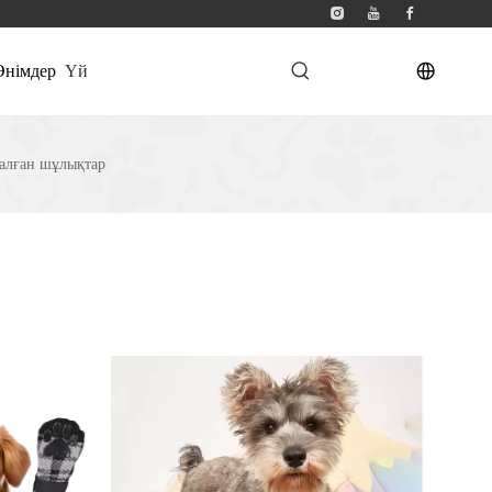
Өнімдер
Үй
алған шұлықтар