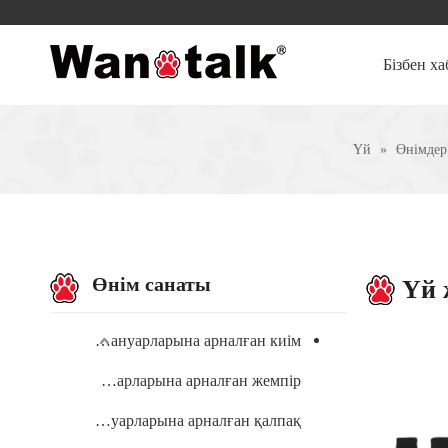
Бізбен х
Үй
»
Өнімдер
Өнім санаты
Үй 
Үй жануарларына арналған киім
Үй жануарларына арналған жемпір
Үй жануарларына арналған қалпақ