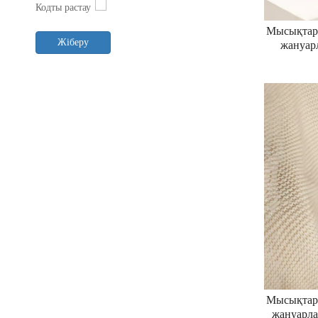
Мысықтар 
Жіберу
жануар
иттер
шұлықтар 
өткізбейт
шұлық
Мысықтар 
жануарл