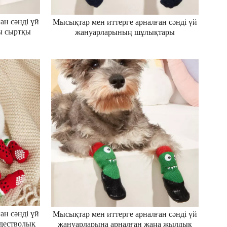
ан сәнді үй
Мысықтар мен иттерге арналған сәнді үй
ы сыртқы
жануарларының шұлықтары
қтар
Рождестволық жаңа жұмсақ,
мсақ,
сырғанамайтын, дем алатын, жылы ит
ын, су
мақта шұлықтары футбол шұлықтары
ұлықтары
ан сәнді үй
Мысықтар мен иттерге арналған сәнді үй
дестволық
жануарларына арналған жаңа жылдық