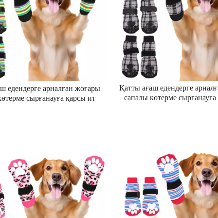
Қатты ағаш едендерге арнал
аш едендерге арналған жоғары
сапалы көтерме сырғанауға
көтерме сырғанауға қарсы ит
шұлықтары лапаны қорғайты
ы лапаны қорғайтын иттерге
арналған тоқылған шұл
лған тоқылған шұлықтар