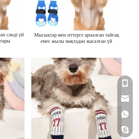
ан сәнді үй
Мысықтар мен иттерге арналған тайғақ
тары
емес жылы мақтадан жасалған үй
мсақ,
жануарларына арналған шұлықтар,
, жылы ит
тыныс алатын және жұмсақ
ұлықтары
+86- 13157188763
qianhaihua@wantal
+86 13157188763
+86- 13157188763