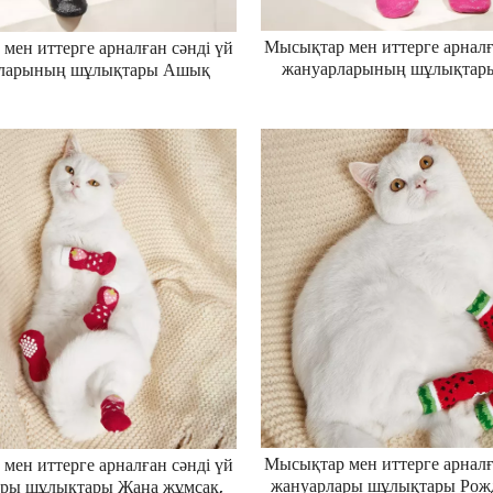
Мысықтар мен иттерге арналғ
мен иттерге арналған сәнді үй
жануарларының шұлықтар
ларының шұлықтары Ашық
иттерге арналған шұлы
ге арналған Рождестволық
Рождестволық жаңа жұ
Жаңа Жұмсақ, тайғақ емес, су
сырғанамайтын, дем алат
ін, тыныс алатын, жылы мақта
өткізбейтін жылы мақта ш
тар Кішкентай сары тауық
Жасыл қалпақ аю
Мысықтар мен иттерге арналғ
мен иттерге арналған сәнді үй
жануарлары шұлықтары Рож
ары шұлықтары Жаңа жұмсақ,