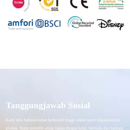
Tanggungjawab Sosial
Kami tahu bahawa bahan berkualiti tinggi adalah kunci kepada kualiti
produk. Kami memilih setiap bahan dengan ketat, bermula dari butiran,