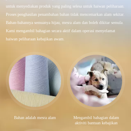
untuk menyediakan produk yang paling selesa untuk haiwan peliharaan.
Proses penghasilan penambahan bahan tidak mencemarkan alam sekitar.
Bahan-bahannya semuanya hijau, mesra alam dan boleh dikitar semula.
Kami mengambil bahagian secara aktif dalam operasi menyelamat
haiwan peliharaan kebajikan awam.
Bahan adalah mesra alam
Mengambil bahagian dalam
aktiviti bantuan kebajikan