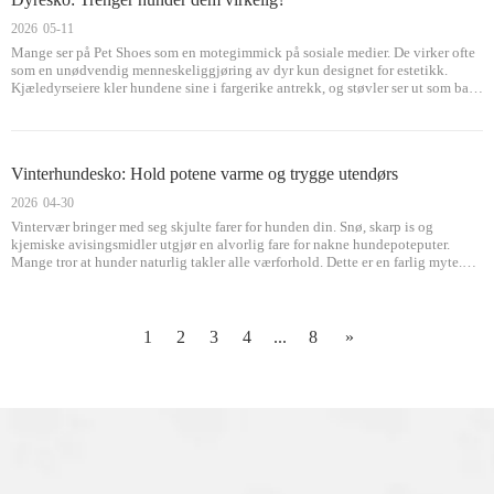
2026
05-11
Mange ser på Pet Shoes som en motegimmick på sosiale medier. De virker ofte
som en unødvendig menneskeliggjøring av dyr kun designet for estetikk.
Kjæledyrseiere kler hundene sine i fargerike antrekk, og støvler ser ut som bare
et søtt tilbehør. Du lurer kanskje på om det hjelper å dekke til en hunds poter
Vinterhundesko: Hold potene varme og trygge utendørs
2026
04-30
Vintervær bringer med seg skjulte farer for hunden din. Snø, skarp is og
kjemiske avisingsmidler utgjør en alvorlig fare for nakne hundepoteputer.
Mange tror at hunder naturlig takler alle værforhold. Dette er en farlig myte.
Når temperaturen faller under 0°C (32°F), risikerer ubeskyttede poteputer
1
2
3
4
...
8
»