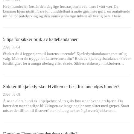
2026
05-15
Hver hundeeier forstår den daglige frustrasjonen ved turer i vått vær. Du
kommer hjem utslitt, bare for umiddelbart å møte gjørmete gulv, en omfattende
rutine for potetørking og den umiskjennelige lukten av fuktig pels. Disse
uunngåelige rotene får naturlig nok eiere til å stille spørsmål ved den sanne
nytten av fysisk
5 tips for sikker bruk av kattebandanaer
2026
05-04
Ønsker du å legge sjarm til kattens utseende? Kjæledyrsbandanaer er et stilig
valg. Men er de trygge for kattevennen din? Bruk av kjæledyrbandanaer krever
forsiktighet for å unngå ubehag eller skade. Sikkerhetshensyn inkluderer
passform, materialer og tilsyn. I dette innlegget lærer du fem viktige tips for
sikker bruk av ca.
Sokker til kjæledyrsko: Hvilken er best for innendørs hunder?
2026
05-08
Å se en eldre hund skli hjelpeløst på tregulv knuser enhver eiers hjerte. Du
hører den uopphørlige klikkingen av lange negler som sliter med grepet. Snart
mister de tilliten til flisoverflater helt, og nekter å gå over kjøkkenet.
Kjæledyrseiere vet at fysisk potebeskyttelse gir den raskeste
Dyresko: Trenger hunder dem virkelig?