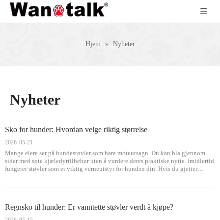
Hjem
»
Nyheter
Nyheter
Sko for hunder: Hvordan velge riktig størrelse
2026
05-21
Mange eiere ser på hundestøvler som bare moteutsagn. Du kan bla gjennom
sider med søte kjæledyrtilbehør uten å vurdere deres praktiske nytte. Imidlertid
fungerer støvler som et viktig verneutstyr for hunden din. Hvis du gjetter
størrelsen, står du overfor en frustrerende syklus. Feil dimensjonering fører til
lo
Regnsko til hunder: Er vanntette støvler verdt å kjøpe?