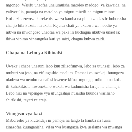
mgongo. Wasifu unaofaa unajumuisha matoleo madogo, ya kawaida, na
yaliyotulia, pamoja na matoleo ya miguu miwili na miguu minne.
Kofia zinazoweza kurekebishwa za kamba na pindo za elastic huboresha
chanjo bila kuzuia harakati. Rejelea chati ya ukubwa wa hoodie ya
mbwa na mwongozo unaofaa wa paka ili kuchagua ukubwa unaofaa;
ikiwa vipimo vinaanguka kati ya saizi, chagua kubwa zaidi.
Chapa na Lebo ya Kibinafsi
Uwekaji chapa unaauni lebo kuu zilizofumwa, lebo za utunzaji, lebo za
muhuri wa joto, na vifungashio maalum. Ramani za uwekaji huongoza
ukubwa wa nembo na nafasi kwenye kifua, mgongo, mikono na kofia
ili kuhakikisha mwonekano wakati wa kudumisha faraja na uhamaji.
Lebo hizi na vipengee vya ufungashaji husaidia kuunda wasilisho
shirikishi, tayari rejareja.
Viongezo vya kazi
Maboresho ya kiutendaji ni pamoja na lango la kamba na fursa
zinazofaa kuunganisha, vifaa vya kuangazia kwa usalama wa mwanga