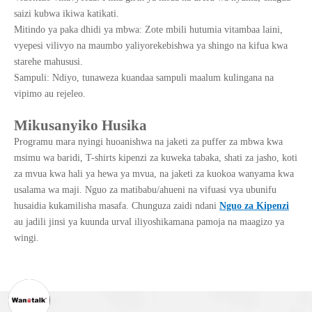
saizi kubwa ikiwa katikati.
Mitindo ya paka dhidi ya mbwa: Zote mbili hutumia vitambaa laini,
vyepesi vilivyo na maumbo yaliyorekebishwa ya shingo na kifua kwa
starehe mahususi.
Sampuli: Ndiyo, tunaweza kuandaa sampuli maalum kulingana na
vipimo au rejeleo.
Mikusanyiko Husika
Programu mara nyingi huoanishwa na jaketi za puffer za mbwa kwa
msimu wa baridi, T-shirts kipenzi za kuweka tabaka, shati za jasho, koti
za mvua kwa hali ya hewa ya mvua, na jaketi za kuokoa wanyama kwa
usalama wa maji. Nguo za matibabu/ahueni na vifuasi vya ubunifu
husaidia kukamilisha masafa. Chunguza zaidi ndani
Nguo za Kipenzi
au jadili jinsi ya kuunda urval iliyoshikamana pamoja na maagizo ya
wingi.