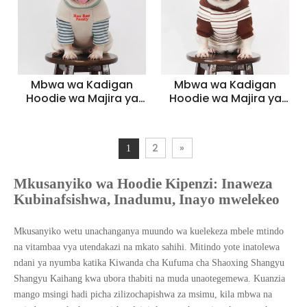
Mbwa wa Kadigan
Mbwa wa Kadigan
Hoodie wa Majira ya
Hoodie wa Majira ya
joto ya Majira ya joto
joto ya Majira ya joto
ya Kawaida -
ya Kawaida -
Sweatshirt ya Mbwa
Sweatshirt ya Mbwa
2
»
1
wa Sikukuu ya Krismasi
wa Sikukuu ya Krismasi
(Nyekundu, Bluu,
(Nyekundu, Bluu,
Kijani)
Kijani)
Mkusanyiko wa Hoodie Kipenzi: Inaweza
Kubinafsishwa, Inadumu, Inayo mwelekeo
Mkusanyiko wetu unachanganya muundo wa kuelekeza mbele mtindo
na vitambaa vya utendakazi na mkato sahihi. Mitindo yote inatolewa
ndani ya nyumba katika Kiwanda cha Kufuma cha Shaoxing Shangyu
Shangyu Kaihang kwa ubora thabiti na muda unaotegemewa. Kuanzia
mango msingi hadi picha zilizochapishwa za msimu, kila mbwa na