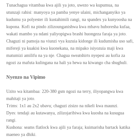
Tunachagua vitambaa kwa ajili ya joto, uwezo wa kupumua, na
utunzaji rahisi: manyoya ya pamba yenye ulaini, michanganyiko ya
kudumu ya polyester ili kustahimili rangi, na spandex ya kunyoosha na
kupona. Kofi na pindo zilizounganishwa kwa mbavu huboresha kufaa,
wakati mambo ya ndani yaliyopigwa brashi huongeza faraja ya joto.
Chaguzi ni pamoja na viunzi vya kuzuia kidonge ili kudumisha uso safi,
mifereji ya kuakisi kwa kuonekana, na mipako isiyozuia maji kwa
matumizi amilifu na ya nje. Chagua sweatshirts nyepesi au kofia za
ngozi za mafuta kulingana na hali ya hewa na kiwango cha shughuli.
Nyenzo na Vipimo
Uzito wa kitambaa: 220-380 gsm ngozi na terry, iliyopangwa kwa
mahitaji ya joto.
Trims: 1x1 au 2x2 ubavu; chaguzi zisizo na nikeli kwa maunzi.
Dyes: tendaji au kutawanya, zilizojaribiwa kwa kuosha na kusugua
rangi.
Kushona: seams flatlock kwa ajili ya faraja; kuimarisha bartack katika
maeneo ya dhiki.