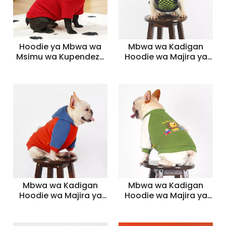
Hoodie ya Mbwa wa
Mbwa wa Kadigan
Msimu wa Kupendeza
Hoodie wa Majira ya
katika Nyekundu, Bluu,
joto ya Majira ya joto
Kijani - Cardigan ya
ya Kawaida -
Kipenzi Joto kwa
Sweatshirt ya Mbwa
Majira ya
wa Sikukuu ya Krismasi
Vuli/Machipukizi
(Nyekundu, Bluu,
Kijani)
Mbwa wa Kadigan
Mbwa wa Kadigan
Hoodie wa Majira ya
Hoodie wa Majira ya
joto ya Majira ya joto
joto ya Majira ya joto
ya Kawaida -
ya Kawaida -
Sweatshirt ya Mbwa
Sweatshirt ya Mbwa