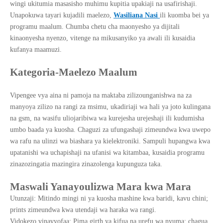
wingi ukitumia masasisho muhimu kupitia upakiaji na usafirishaji.
Unapokuwa tayari kujadili maelezo,
Wasiliana Nasi
ili kuomba bei ya
programu maalum. Chumba chetu cha maonyesho ya dijitali
kinaonyesha nyenzo, vitenge na mikusanyiko ya awali ili kusaidia
kufanya maamuzi.
Kategoria-Maelezo Maalum
Vipengee vya aina ni pamoja na maktaba zilizounganishwa na za
manyoya zilizo na rangi za msimu, ukadiriaji wa hali ya joto kulingana
na gsm, na wasifu uliojaribiwa wa kurejesha urejeshaji ili kudumisha
umbo baada ya kuosha. Chaguzi za ufungashaji zimeundwa kwa uwepo
wa rafu na ulinzi wa biashara ya kielektroniki. Sampuli hupangwa kwa
upatanishi wa uchapishaji na ufanisi wa kitambaa, kusaidia programu
zinazozingatia mazingira zinazolenga kupunguza taka.
Maswali Yanayoulizwa Mara kwa Mara
Utunzaji: Mitindo mingi ni ya kuosha mashine kwa baridi, kavu chini;
prints zimeundwa kwa utendaji wa haraka wa rangi.
Vidokezo vinavyofaa: Pima girth ya kifua na urefu wa nyuma; chagua