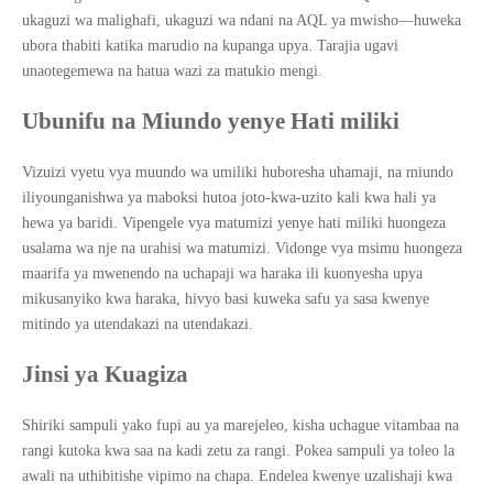
ukaguzi wa malighafi, ukaguzi wa ndani na AQL ya mwisho—huweka
ubora thabiti katika marudio na kupanga upya. Tarajia ugavi
unaotegemewa na hatua wazi za matukio mengi.
Ubunifu na Miundo yenye Hati miliki
Vizuizi vyetu vya muundo wa umiliki huboresha uhamaji, na miundo
iliyounganishwa ya maboksi hutoa joto-kwa-uzito kali kwa hali ya
hewa ya baridi. Vipengele vya matumizi yenye hati miliki huongeza
usalama wa nje na urahisi wa matumizi. Vidonge vya msimu huongeza
maarifa ya mwenendo na uchapaji wa haraka ili kuonyesha upya
mikusanyiko kwa haraka, hivyo basi kuweka safu ya sasa kwenye
mitindo ya utendakazi na utendakazi.
Jinsi ya Kuagiza
Shiriki sampuli yako fupi au ya marejeleo, kisha uchague vitambaa na
rangi kutoka kwa saa na kadi zetu za rangi. Pokea sampuli ya toleo la
awali na uthibitishe vipimo na chapa. Endelea kwenye uzalishaji kwa