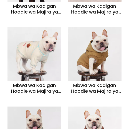
Mbwa wa Kadigan
Mbwa wa Kadigan
Hoodie wa Majira ya
Hoodie wa Majira ya
joto ya Majira ya joto
joto ya Majira ya joto
ya Kawaida -
ya Kawaida -
Sweatshirt ya Mbwa
Sweatshirt ya Mbwa
wa Sikukuu ya Krismasi
wa Sikukuu ya Krismasi
(Nyekundu, Bluu,
(Nyekundu, Bluu,
Kijani)
Kijani)
Mbwa wa Kadigan
Mbwa wa Kadigan
Hoodie wa Majira ya
Hoodie wa Majira ya
joto ya Majira ya joto
joto ya Majira ya joto
ya Kawaida -
ya Kawaida -
Sweatshirt ya Mbwa
Sweatshirt ya Mbwa
wa Sikukuu ya Krismasi
wa Sikukuu ya Krismasi
(Nyekundu, Bluu,
(Nyekundu, Bluu,
Kijani)
Kijani)