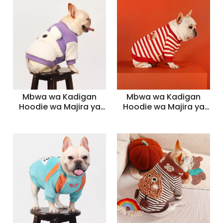
wa Sikukuu ya Krismasi
wa Sikukuu ya Krismasi
(Nyekundu, Bluu,
(Nyekundu, Bluu,
Kijani)
Kijani)
Mbwa wa Kadigan
Mbwa wa Kadigan
Hoodie wa Majira ya
Hoodie wa Majira ya
joto ya Majira ya joto
joto ya Majira ya joto
ya Kawaida -
ya Kawaida -
Sweatshirt ya Mbwa
Sweatshirt ya Mbwa
wa Sikukuu ya Krismasi
wa Sikukuu ya Krismasi
(Nyekundu, Bluu,
(Nyekundu, Bluu,
Kijani)
Kijani)