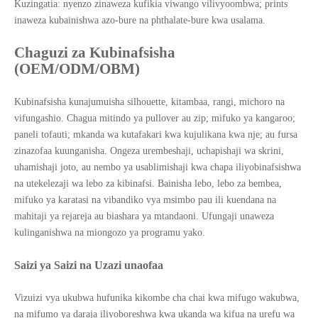
Kuzingatia: nyenzo zinaweza kufikia viwango vilivyoombwa; prints
inaweza kubainishwa azo-bure na phthalate-bure kwa usalama.
Chaguzi za Kubinafsisha
(OEM/ODM/OBM)
Kubinafsisha kunajumuisha silhouette, kitambaa, rangi, michoro na
vifungashio. Chagua mitindo ya pullover au zip; mifuko ya kangaroo;
paneli tofauti; mkanda wa kutafakari kwa kujulikana kwa nje; au fursa
zinazofaa kuunganisha. Ongeza urembeshaji, uchapishaji wa skrini,
uhamishaji joto, au nembo ya usablimishaji kwa chapa iliyobinafsishwa
na utekelezaji wa lebo za kibinafsi. Bainisha lebo, lebo za bembea,
mifuko ya karatasi na vibandiko vya msimbo pau ili kuendana na
mahitaji ya rejareja au biashara ya mtandaoni. Ufungaji unaweza
kulinganishwa na miongozo ya programu yako.
Saizi ya Saizi na Uzazi unaofaa
Vizuizi vya ukubwa hufunika kikombe cha chai kwa mifugo wakubwa,
na mifumo ya daraja iliyoboreshwa kwa ukanda wa kifua na urefu wa