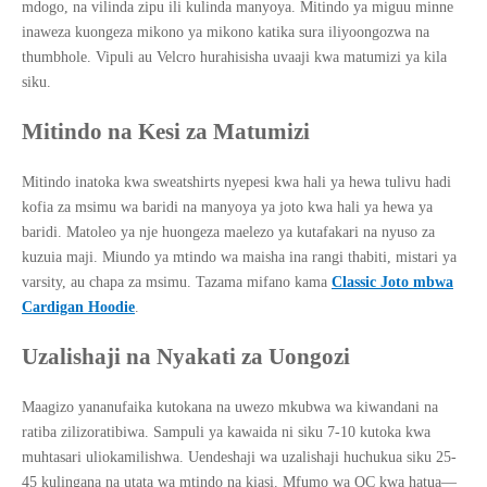
mdogo, na vilinda zipu ili kulinda manyoya. Mitindo ya miguu minne
inaweza kuongeza mikono ya mikono katika sura iliyoongozwa na
thumbhole. Vipuli au Velcro hurahisisha uvaaji kwa matumizi ya kila
siku.
Mitindo na Kesi za Matumizi
Mitindo inatoka kwa sweatshirts nyepesi kwa hali ya hewa tulivu hadi
kofia za msimu wa baridi na manyoya ya joto kwa hali ya hewa ya
baridi. Matoleo ya nje huongeza maelezo ya kutafakari na nyuso za
kuzuia maji. Miundo ya mtindo wa maisha ina rangi thabiti, mistari ya
varsity, au chapa za msimu. Tazama mifano kama
Classic Joto mbwa
Cardigan Hoodie
.
Uzalishaji na Nyakati za Uongozi
Maagizo yananufaika kutokana na uwezo mkubwa wa kiwandani na
ratiba zilizoratibiwa. Sampuli ya kawaida ni siku 7-10 kutoka kwa
muhtasari uliokamilishwa. Uendeshaji wa uzalishaji huchukua siku 25-
45 kulingana na utata wa mtindo na kiasi. Mfumo wa QC kwa hatua—