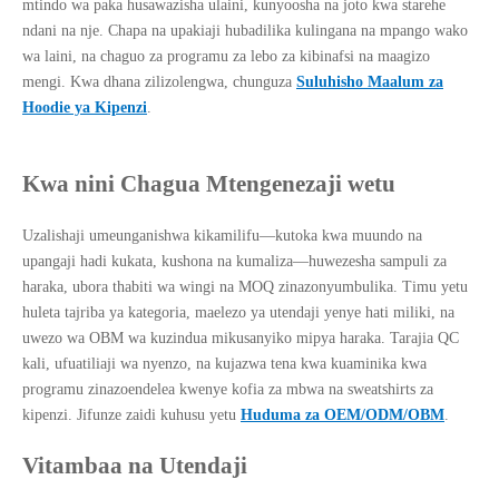
mtindo wa paka husawazisha ulaini, kunyoosha na joto kwa starehe
ndani na nje. Chapa na upakiaji hubadilika kulingana na mpango wako
wa laini, na chaguo za programu za lebo za kibinafsi na maagizo
mengi. Kwa dhana zilizolengwa, chunguza
Suluhisho Maalum za
Hoodie ya Kipenzi
.
Kwa nini Chagua Mtengenezaji wetu
Uzalishaji umeunganishwa kikamilifu—kutoka kwa muundo na
upangaji hadi kukata, kushona na kumaliza—huwezesha sampuli za
haraka, ubora thabiti wa wingi na MOQ zinazonyumbulika. Timu yetu
huleta tajriba ya kategoria, maelezo ya utendaji yenye hati miliki, na
uwezo wa OBM wa kuzindua mikusanyiko mipya haraka. Tarajia QC
kali, ufuatiliaji wa nyenzo, na kujazwa tena kwa kuaminika kwa
programu zinazoendelea kwenye kofia za mbwa na sweatshirts za
kipenzi. Jifunze zaidi kuhusu yetu
Huduma za OEM/ODM/OBM
.
Vitambaa na Utendaji