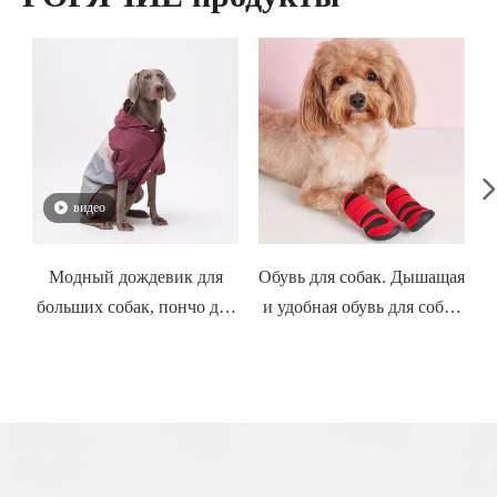
видео
Модный дождевик для
Обувь для собак. Дышащая
больших собак, пончо для
и удобная обувь для собак
собак,
на все времена года.
водонепроницаемый
ветрозащитный плащ с
капюшоном, одежда для
собак
з