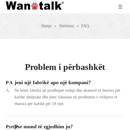
Shtëpi
»
Shërbimi
»
FAQ
Problem i përbashkët
jeni një fabrikë apo një kompani?
P A
A
Ne kemi fabrika që prodhojnë veshje dhe aksesorë të thurura për
kafshë shtëpiake dhe jemi fokusuar në prodhimin e veshjeve të
thurura për kafshë për 18 vjet.
Pse mund të zgjedhim ju?
Pyetje