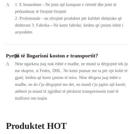
A
1: E besueshme - Ne jemi një kompani e vërtetë dhe jemi të
përkushtuar të fitojmë-fitojmë
2: Profesionale - ne ofrojmë produktet për kafshët shtëpiake që
dëshironi 3: Fabrika---Ne kemi fabrikë, kështu që çmimi është i
arsyeshëm
Si të llogarisni koston e transportit?
Pyetje
A
Nëse ngarkesa juaj nuk është e madhe, ne mund ta dërgojmë tek ju
me ekspres, si Fedex, DHL. Ne kemi punuar me ta për një kohë të
gjatë, kështu që kemi çmime të mira. Nëse dërgesa juaj është e
madhe, ne do t'ju dërgojmë me det, ne mund t'ju japim një kuotë,
atëherë ju mund të zgjidhni të përdorni transportuesin tonë të
mallrave ose tuajin.
Produktet HOT