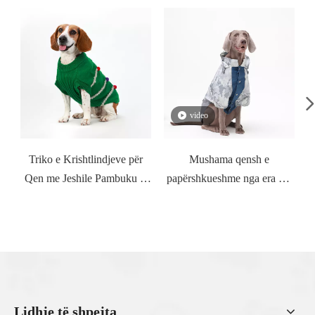
video
Triko e Krishtlindjeve për
Mushama qensh e
Qen me Jeshile Pambuku të
papërshkueshme nga era me
pastër me porosi
porosi për etiketë private
Lidhje të shpejta