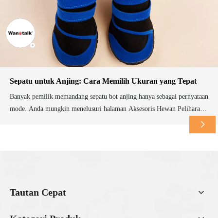
Sepatu untuk Anjing: Cara Memilih Ukuran yang Tepat
Banyak pemilik memandang sepatu bot anjing hanya sebagai pernyataan
mode. Anda mungkin menelusuri halaman Aksesoris Hewan Peliharaan
yang lucu tanpa mempertimbangkan kegunaan praktisnya. Namun,
sepatu bot berfungsi sebagai alat pelindung penting bagi anjing Anda.
Jika Anda menebak ukurannya, Anda menghadapi siklus yang membuat
frustrasi. Ukuran yang salah menyebabkan lo
Tautan Cepat