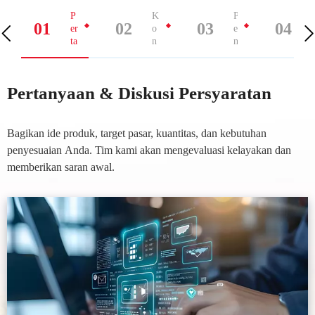
P
K
P
01
02
03
04
er
o
e
ta
n
n
n
fi
g
y
r
e
a
m
m
Pertanyaan & Diskusi Persyaratan
a
as
b
n
i
a
&
D
n
D
es
g
Bagikan ide produk, target pasar, kuantitas, dan kebutuhan
is
ai
a
penyesuaian Anda. Tim kami akan mengevaluasi kelayakan dan
k
n
n
memberikan saran awal.
u
&
S
si
M
a
P
at
m
er
er
p
s
ia
e
f
y
l
l
r
ar
at
a
i
n