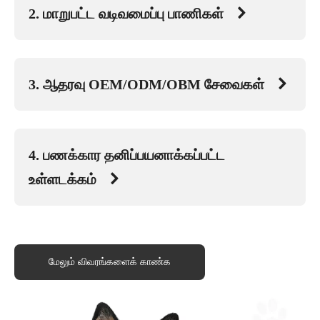
2. மாறுபட்ட வடிவமைப்பு பாணிகள்

3. ஆதரவு OEM/ODM/OBM சேவைகள்

4. பணக்கார தனிப்பயனாக்கப்பட்ட
உள்ளடக்கம்

மேலும் விவரங்களைக் காண்க