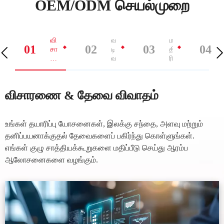
OEM/ODM செயல்முறை
வி
வ
மா
01
02
03
04
சா
டி
தி
ர
வ
ரி
ணை
மை
வ
&
ப்
ள
தே
பு
ர்
விசாரணை & தேவை விவாதம்
வை
ம
ச்
வி
ற்
சி
வா
று
த
ம்
உங்கள் தயாரிப்பு யோசனைகள், இலக்கு சந்தை, அளவு மற்றும்
ம்
பொ
தனிப்பயனாக்குதல் தேவைகளைப் பகிர்ந்து கொள்ளுங்கள்.
ரு
எங்கள் குழு சாத்தியக்கூறுகளை மதிப்பீடு செய்து ஆரம்ப
ள்
உ
ஆலோசனைகளை வழங்கும்.
று
தி
ப்
ப
டு
த்
த