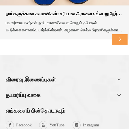
நாய்களுக்கான காலணிகள்: சரியான அளவை எவ்வாறு தேர்வு செய்வது
பல உரிமையாளர்கள் நாய் காலணிகளை வெறும் ஃபேஷன்
அறிக்கைகளாகவே பார்க்கின்றனர். அழகான செல்ல பிராணிகளுக்கான
உபகரணங்களின் பக்கங்களை அவற்றின் நடைமுறை பயன்பாட்டைக்
கருத்தில் கொள்ளாமல் நீங்கள் உருட்டலாம். இருப்பினும், பூட்ஸ் உங்கள்
நாய்க்கு இன்றியமையாத பாதுகாப்பு கருவியாக செயல்படுகிறது. நீங்கள்
அளவை யூகித்தால், நீங்கள் ஒரு வெறுப்பூட்டும் சுழற்சியை
எதிர்கொள்கிறீர்கள். தவறான அளவு லோவுக்கு வழிவகுக்கிறது
விரைவு இணைப்புகள்
தயாரிப்பு வகை
எங்களைப் பின்தொடரவும்
Facebook
YouTube
Instagram