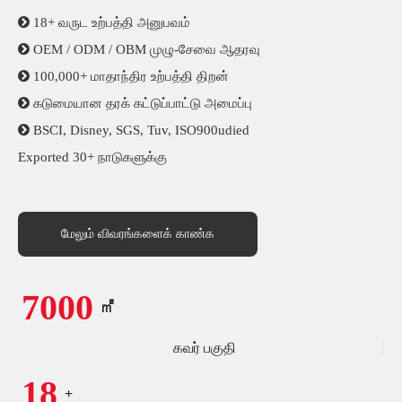

18+ வருட உற்பத்தி அனுபவம்

OEM / ODM / OBM முழு-சேவை ஆதரவு

100,000+ மாதாந்திர உற்பத்தி திறன்

கடுமையான தரக் கட்டுப்பாட்டு அமைப்பு

BSCI, Disney, SGS, Tuv, ISO900udied
Exported
30+ நாடுகளுக்கு
மேலும் விவரங்களைக் காண்க
7000
㎡
கவர் பகுதி
18
+