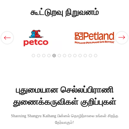
கூட்டுறவு நிறுவனம்
புதுமையான செல்லப்பிராணி
துணைக்கருவிகள் குறிப்புகள்
Shaoxing Shangyu Kaihang பின்னல் தொழிற்சாலை உங்கள் சிறந்த
தேர்வாகும்!